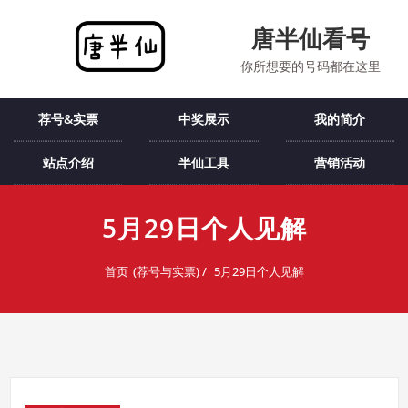
跳
至
唐半仙看号
内
你所想要的号码都在这里
容
荐号&实票
中奖展示
我的简介
站点介绍
半仙工具
营销活动
5月29日个人见解
首页
5月29日个人见解