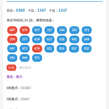
0369
1347
1247
百位：
十位：
个位：
单注号码共[ 24 ]注，请带好组选：
047
074
077
317
344
347
371
374
377
614
617
632
641
644
647
671
674
911
914
917
932
941
944
971
红色
= 重点关注
形态：组六
6码复式：
013467
5码复式：
03467