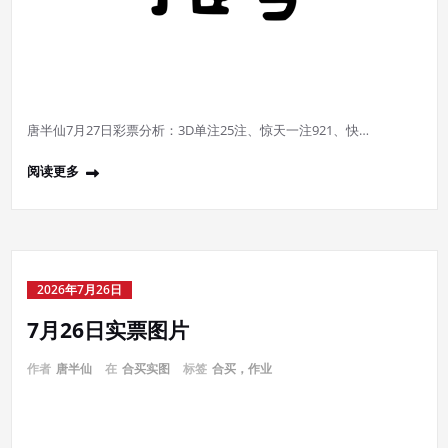
唐半仙7月27日彩票分析：3D单注25注、惊天一注921、快…
阅读更多
2026年7月26日
7月26日实票图片
作者
唐半仙
在
合买实图
标签
合买，作业