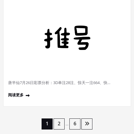
唐半仙7月26日彩票分析：3D单注28注、惊天一注664、快…
阅读更多
文
1
2
6
…