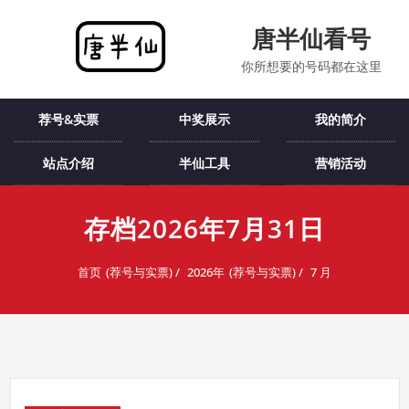
跳
至
唐半仙看号
内
你所想要的号码都在这里
容
荐号&实票
中奖展示
我的简介
站点介绍
半仙工具
营销活动
存档2026年7月31日
首页
2026年
7 月