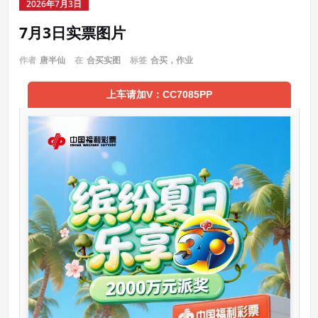
2026年7月3日
7月3日实票图片
作者
唐半仙
在
合买实图
标签
合买，作业
上车请加V：CC7085PP