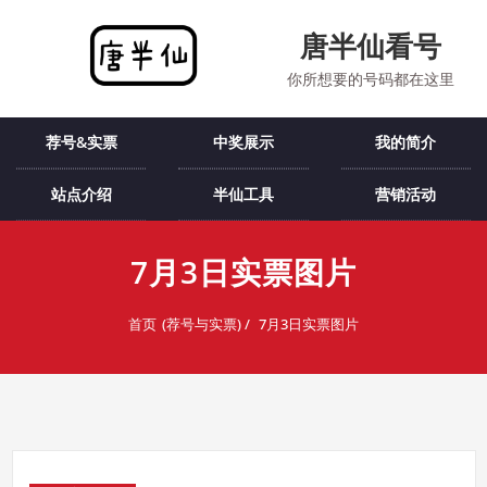
跳
至
唐半仙看号
内
你所想要的号码都在这里
容
荐号&实票
中奖展示
我的简介
站点介绍
半仙工具
营销活动
7月3日实票图片
首页
7月3日实票图片