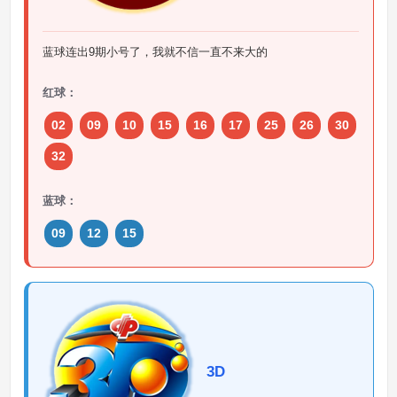
蓝球连出9期小号了，我就不信一直不来大的
红球：
02
09
10
15
16
17
25
26
30
32
蓝球：
09
12
15
3D