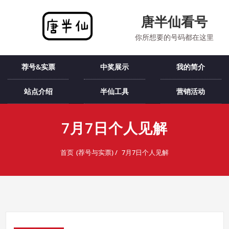
跳
至
唐半仙看号
内
你所想要的号码都在这里
容
荐号&实票
中奖展示
我的简介
站点介绍
半仙工具
营销活动
7月7日个人见解
首页
7月7日个人见解